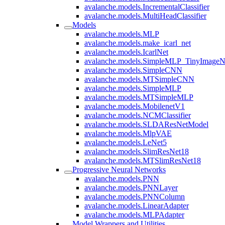
avalanche.models.IncrementalClassifier
avalanche.models.MultiHeadClassifier
Models
avalanche.models.MLP
avalanche.models.make_icarl_net
avalanche.models.IcarlNet
avalanche.models.SimpleMLP_TinyImageN
avalanche.models.SimpleCNN
avalanche.models.MTSimpleCNN
avalanche.models.SimpleMLP
avalanche.models.MTSimpleMLP
avalanche.models.MobilenetV1
avalanche.models.NCMClassifier
avalanche.models.SLDAResNetModel
avalanche.models.MlpVAE
avalanche.models.LeNet5
avalanche.models.SlimResNet18
avalanche.models.MTSlimResNet18
Progressive Neural Networks
avalanche.models.PNN
avalanche.models.PNNLayer
avalanche.models.PNNColumn
avalanche.models.LinearAdapter
avalanche.models.MLPAdapter
Model Wrappers and Utilities