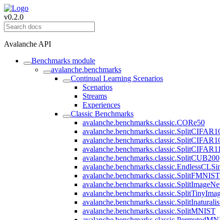
v0.2.0
Avalanche API
Benchmarks module
avalanche.benchmarks
Continual Learning Scenarios
Scenarios
Streams
Experiences
Classic Benchmarks
avalanche.benchmarks.classic.CORe50
avalanche.benchmarks.classic.SplitCIFAR1
avalanche.benchmarks.classic.SplitCIFAR1
avalanche.benchmarks.classic.SplitCIFAR1
avalanche.benchmarks.classic.SplitCUB200
avalanche.benchmarks.classic.EndlessCLSi
avalanche.benchmarks.classic.SplitFMNIST
avalanche.benchmarks.classic.SplitImageNe
avalanche.benchmarks.classic.SplitTinyIma
avalanche.benchmarks.classic.SplitInaturalis
avalanche.benchmarks.classic.SplitMNIST
avalanche.benchmarks.classic.PermutedM