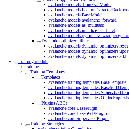
avalanche.models.TrainEvalModel
avalanche.models.FeatureExtractorBackbon
avalanche.models.BaseModel
avalanche.models.avalanche_forward
avalanche.models.as_multitask
avalanche.models.initialize_icarl_net
avalanche.models.pytorchcv_wrapper.get_m
Dynamic optimizer utilities
avalanche.models.dynamic_optimizers.reset
avalanche.models.dynamic_optimizers.upda
avalanche.models.dynamic_optimizers.add
Training module
training
Training Templates
Templates
avalanche.training.templates.BaseTemplate
avalanche.training.templates.BaseSGDTemp
avalanche.training.templates.SupervisedTem
avalanche.training.templates.OnlineSupervi
Plugins ABCs
avalanche.core.BasePlugin
avalanche.core.BaseSGDPlugin
avalanche.core.SupervisedPlugin
Training Strategies
avalanche.training.Cumulative