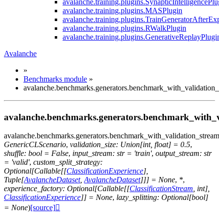
avalanche.training.plugins.SynapticIntelligencePlu
avalanche.training.plugins.MASPlugin
avalanche.training.plugins.TrainGeneratorAfterEx
avalanche.training.plugins.RWalkPlugin
avalanche.training.plugins.GenerativeReplayPlugi
Avalanche
»
Benchmarks module
»
avalanche.benchmarks.generators.benchmark_with_validation_
avalanche.benchmarks.generators.benchmark_with_v
avalanche.benchmarks.generators.
benchmark_with_validation_strea
GenericCLScenario
,
validation_size
:
Union
[
int
,
float
]
=
0.5
,
shuffle
:
bool
=
False
,
input_stream
:
str
=
'train'
,
output_stream
:
str
=
'valid'
,
custom_split_strategy
:
Optional
[
Callable
[
[
ClassificationExperience
]
,
Tuple
[
AvalancheDataset
,
AvalancheDataset
]
]
]
=
None
,
*
,
experience_factory
:
Optional
[
Callable
[
[
ClassificationStream
,
int
]
,
ClassificationExperience
]
]
=
None
,
lazy_splitting
:
Optional
[
bool
]
=
None
)
[source]
