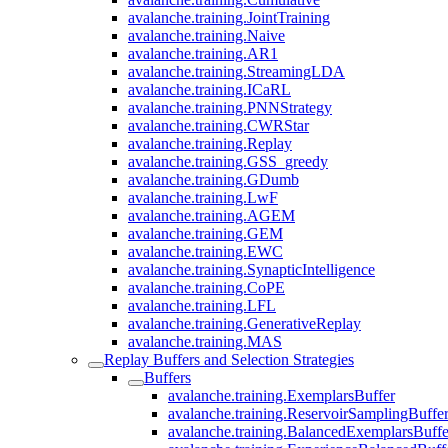
avalanche.training.JointTraining
avalanche.training.Naive
avalanche.training.AR1
avalanche.training.StreamingLDA
avalanche.training.ICaRL
avalanche.training.PNNStrategy
avalanche.training.CWRStar
avalanche.training.Replay
avalanche.training.GSS_greedy
avalanche.training.GDumb
avalanche.training.LwF
avalanche.training.AGEM
avalanche.training.GEM
avalanche.training.EWC
avalanche.training.SynapticIntelligence
avalanche.training.CoPE
avalanche.training.LFL
avalanche.training.GenerativeReplay
avalanche.training.MAS
Replay Buffers and Selection Strategies
Buffers
avalanche.training.ExemplarsBuffer
avalanche.training.ReservoirSamplingBuffe
avalanche.training.BalancedExemplarsBuffe