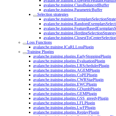
avalanche.training.ExperienceBalancedBuff
avalanche.training.ClassBalancedBuffer
avalanche.training.ParametricBuffer
Selection strategies
avalanche.training.ExemplarsSelectionStrat
avalanche.training.RandomExemplarsSelect
avalanche.training.FeatureBasedExemplarsS
avalanche.training.HerdingSelectionStrateg
avalanche.training.ClosestToCenterSelectio
Loss Functions
avalanche.training.ICaRLLossPlugin
Training Plugins
avalanche.training.plugins.EarlyStoppingPlugin
avalanche.training.plugins.EvaluationPlugin
avalanche.training.plugins.LRSchedulerPlugin
avalanche.training.plugins.AGEMPlugin
avalanche.training.plugins.CoPEPlugin
avalanche.training.plugins.CWRStarPlugin
avalanche.training.plugins.EWCPlugin
avalanche.training.plugins.GDumbPlugin
avalanche.training.plugins.GEMPlugin
avalanche.training.plugins.GSS_greedyPlugin
avalanche.training.plugins.LFLPlugin
avalanche.training.plugins.LwFPlugin
avalanche.training.plugins.ReplayPlugin